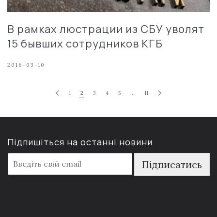
В рамках люстрации из СБУ уволят
15 бывших сотрудников КГБ
2016-03-10
1
2
3
4
5
…
11
Підпишіться на останні новини
E
Підписатись
m
a
i
l
*