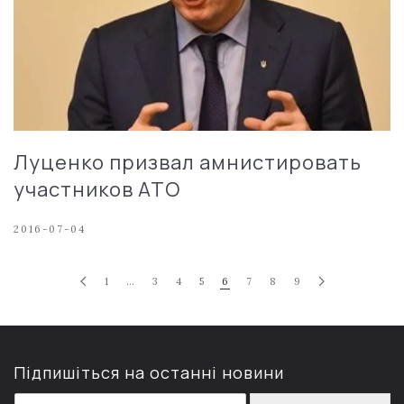
Луценко призвал амнистировать
участников АТО
2016-07-04
1
…
3
4
5
6
7
8
9
Підпишіться на останні новини
E