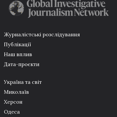
Журналістські розслідування
Публікації
Наш вплив
Дата-проєкти
Україна та світ
Миколаїв
Херсон
Одеса