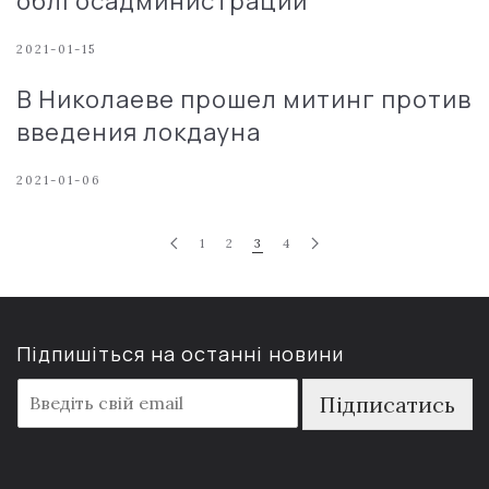
облгосадминистрации
2021-01-15
В Николаеве прошел митинг против
введения локдауна
2021-01-06
1
2
3
4
Підпишіться на останні новини
E
Підписатись
m
a
i
l