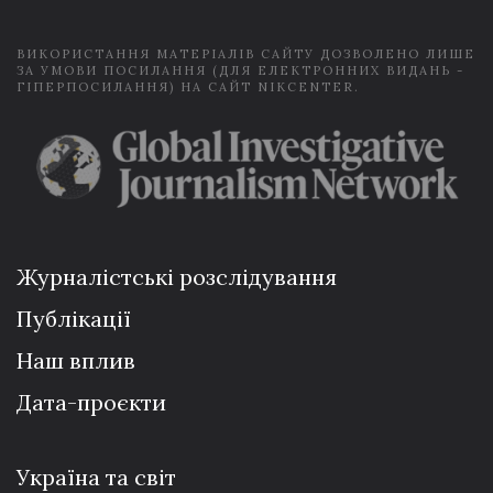
*
ВИКОРИСТАННЯ МАТЕРІАЛІВ САЙТУ ДОЗВОЛЕНО ЛИШЕ
ЗА УМОВИ ПОСИЛАННЯ (ДЛЯ ЕЛЕКТРОННИХ ВИДАНЬ -
ГІПЕРПОСИЛАННЯ) НА САЙТ NIKCENTER.
Журналістські розслідування
Публікації
Наш вплив
Дата-проєкти
Україна та світ