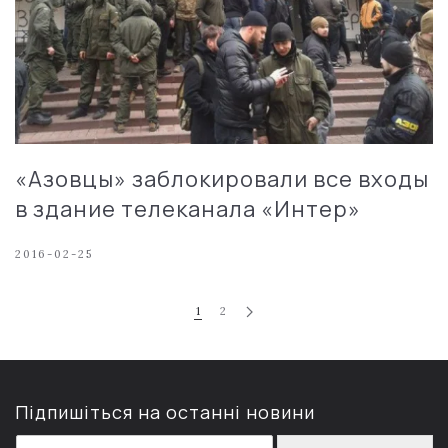
«Азовцы» заблокировали все входы
в здание телеканала «Интер»
2016-02-25
1
2
Підпишіться на останні новини
E