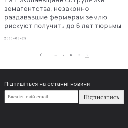
земагентства, незаконно
раздававшие фермерам землю,
рискуют получить до 6 лет тюрьмы
2013-03-28
1
…
7
8
9
10
Підпишіться на останні новини
E
Підписатись
m
a
i
l
*