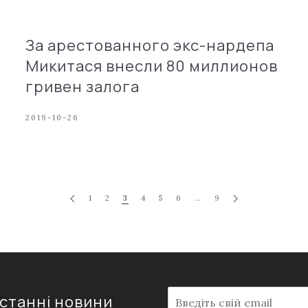
За арестованного экс-нардепа
Микитася внесли 80 миллионов
гривен залога
2019-10-26
1
2
3
4
5
6
…
9
E
останні новини
m