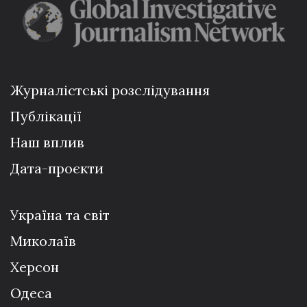
Журналістські розслідування
Публікації
Наш вплив
Дата-проєкти
Україна та світ
Миколаїв
Херсон
Одеса