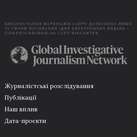
l
*
ВИКОРИСТАННЯ МАТЕРІАЛІВ САЙТУ ДОЗВОЛЕНО ЛИШЕ
ЗА УМОВИ ПОСИЛАННЯ (ДЛЯ ЕЛЕКТРОННИХ ВИДАНЬ -
ГІПЕРПОСИЛАННЯ) НА САЙТ NIKCENTER.
Журналістські розслідування
Публікації
Наш вплив
Дата-проєкти