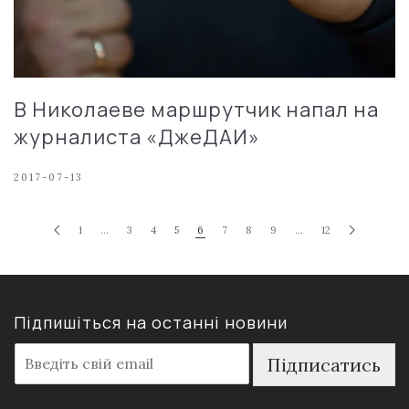
В Николаеве маршрутчик напал на
журналиста «ДжеДАИ»
2017-07-13
1
…
3
4
5
6
7
8
9
…
12
Підпишіться на останні новини
E
Підписатись
m
a
i