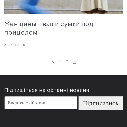
Женщины – ваши сумки под
прицелом
2014-10-16
1
2
3
Підпишіться на останні новини
E
Підписатись
m
a
i
l