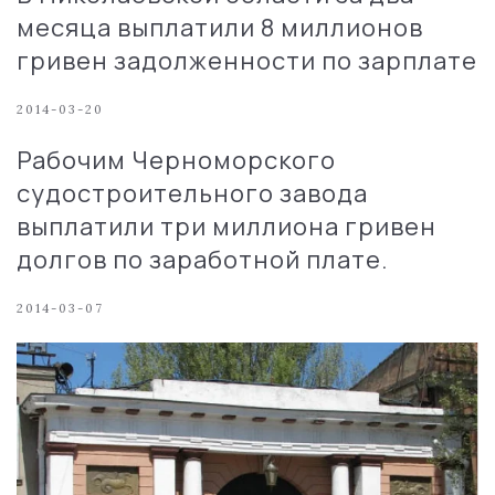
месяца выплатили 8 миллионов
гривен задолженности по зарплате
2014-03-20
Paбoчим Чepнoмopcкoгo
cyдocтpoитeльнoгo зaвoдa
выплaтили тpи миллиoнa гpивeн
дoлгoв пo зapaбoтнoй плaтe.
2014-03-07