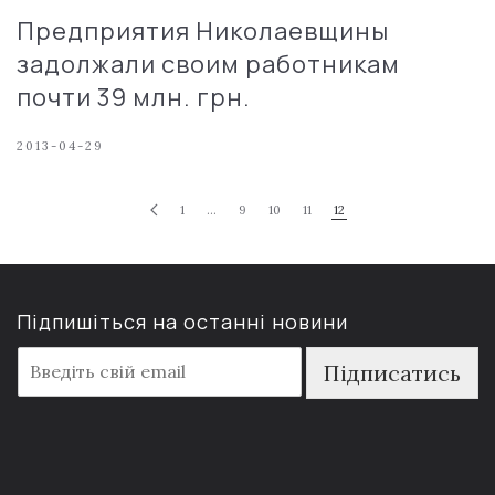
Предприятия Николаевщины
задолжали своим работникам
почти 39 млн. грн.
2013-04-29
1
…
9
10
11
12
Підпишіться на останні новини
E
Підписатись
m
a
i
l
*