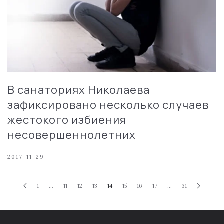
В санаториях Николаева
зафиксировано несколько случаев
жестокого избиения
несовершеннолетних
2017-11-29
1
…
11
12
13
14
15
16
17
…
31