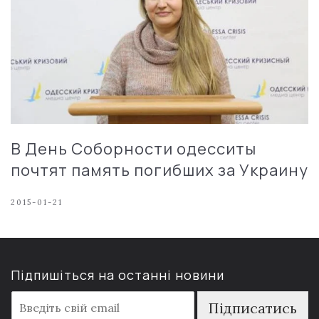
В День Соборности одесситы
почтят память погибших за Украину
2015-01-21
Підпишіться на останні новини
E
Підписатись
m