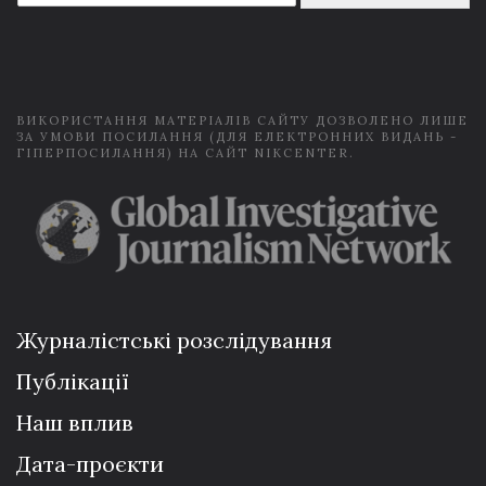
a
i
l
*
ВИКОРИСТАННЯ МАТЕРІАЛІВ САЙТУ ДОЗВОЛЕНО ЛИШЕ
ЗА УМОВИ ПОСИЛАННЯ (ДЛЯ ЕЛЕКТРОННИХ ВИДАНЬ -
ГІПЕРПОСИЛАННЯ) НА САЙТ NIKCENTER.
Журналістські розслідування
Публікації
Наш вплив
Дата-проєкти