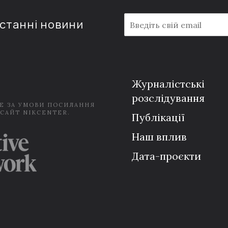
E
останні новини
m
a
i
l
*
Журналістські
розслідування
Е ЗА УМОВИ ПОСИЛАННЯ
 САЙТ NIKCENTER.
Публікації
Наш вплив
Дата-проєкти