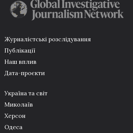
Журналістські розслідування
Публікації
Наш вплив
Дата-проєкти
Україна та світ
Миколаїв
Херсон
Одеса