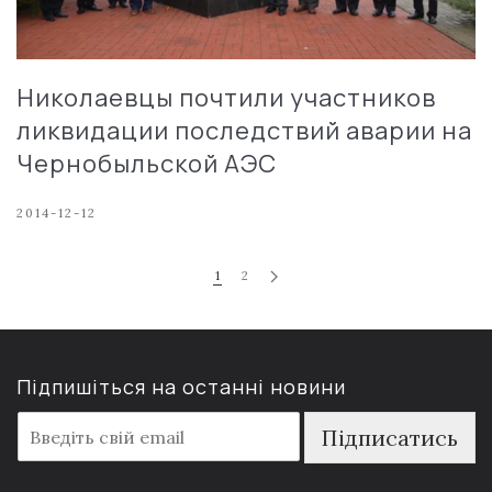
Николаевцы почтили участников
ликвидации последствий аварии на
Чернобыльской АЭС
2014-12-12
1
2
Підпишіться на останні новини
E
Підписатись
m
a
i