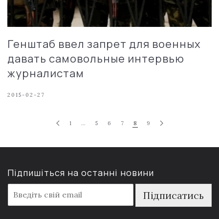
Генштаб ввел запрет для военных
давать самовольные интервью
журналистам
2015-02-27
1
…
5
6
7
8
9
Підпишіться на останні новини
E
Підписатись
m
a
i