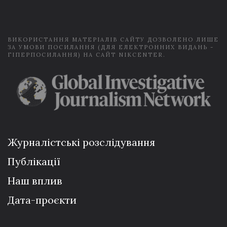
l
*
ВИКОРИСТАННЯ МАТЕРІАЛІВ САЙТУ ДОЗВОЛЕНО ЛИШЕ
ЗА УМОВИ ПОСИЛАННЯ (ДЛЯ ЕЛЕКТРОННИХ ВИДАНЬ -
ГІПЕРПОСИЛАННЯ) НА САЙТ NIKCENTER.
Журналістські розслідування
Публікації
Наш вплив
Дата-проєкти