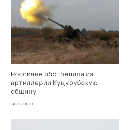
Россияне обстреляли из
артиллерии Куцурубскую
общину
2023-08-21