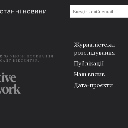
E
останні новини
m
a
i
l
*
Журналістські
розслідування
Е ЗА УМОВИ ПОСИЛАННЯ
 САЙТ NIKCENTER.
Публікації
Наш вплив
Дата-проєкти