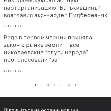
Николаевскую областную
парторганизацию “Батькивщины”
возглавил экс-нардеп Пидберезняк
2019-11-14
Рада в первом чтении приняла
закон о рынке земли — все
николаевские “слуги народа”
проголосовали “за”
2019-11-14
1
2
3
4
…
15
Підпишіться на останні новини