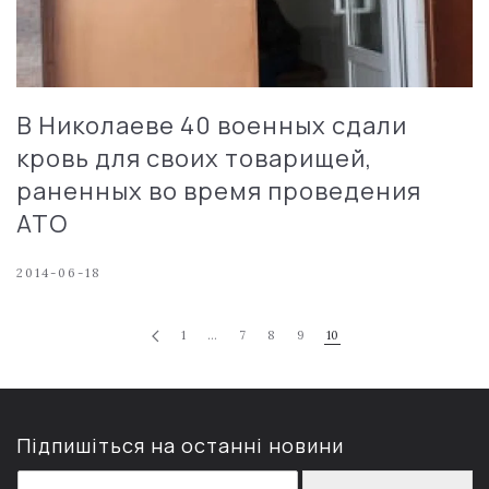
В Николаеве 40 военных сдали
кровь для своих товарищей,
раненных во время проведения
АТО
2014-06-18
1
…
7
8
9
10
Підпишіться на останні новини
E