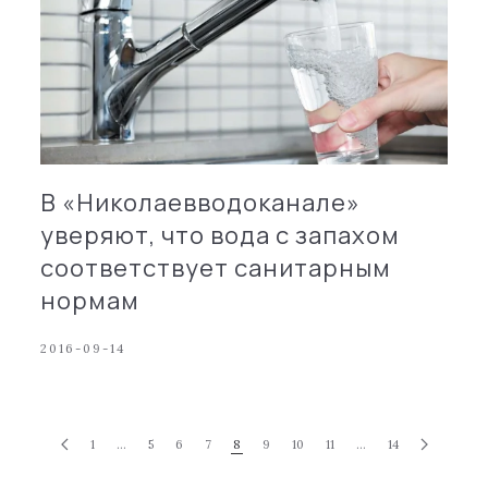
В «Николаевводоканале»
уверяют, что вода с запахом
соответствует санитарным
нормам
2016-09-14
1
…
5
6
7
8
9
10
11
…
14