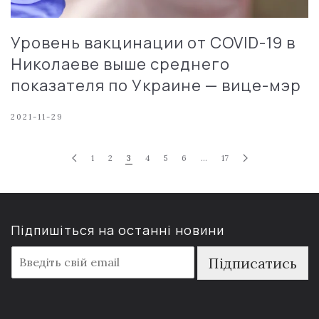
Уровень вакцинации от COVID-19 в
Николаеве выше среднего
показателя по Украине — вице-мэр
2021-11-29
1
2
3
4
5
6
…
17
Підпишіться на останні новини
E
Підписатись
m
a
i
l