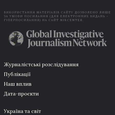
*
ВИКОРИСТАННЯ МАТЕРІАЛІВ САЙТУ ДОЗВОЛЕНО ЛИШЕ
ЗА УМОВИ ПОСИЛАННЯ (ДЛЯ ЕЛЕКТРОННИХ ВИДАНЬ -
ГІПЕРПОСИЛАННЯ) НА САЙТ NIKCENTER.
Журналістські розслідування
Публікації
Наш вплив
Дата-проєкти
Україна та світ