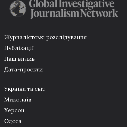
Журналістські розслідування
Публікації
Наш вплив
Дата-проєкти
Україна та світ
Миколаїв
Херсон
Одеса