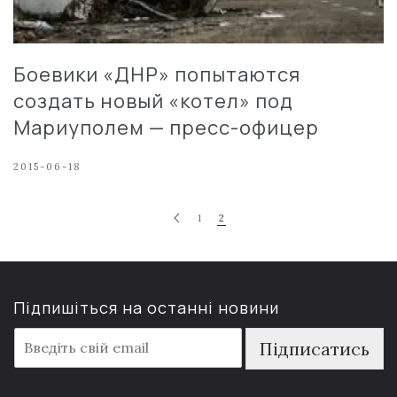
Боевики «ДНР» попытаются
создать новый «котел» под
Мариуполем — пресс-офицер
2015-06-18
1
2
Підпишіться на останні новини
E
Підписатись
m
a
i