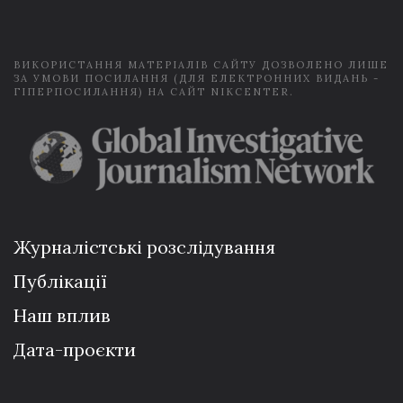
l
*
ВИКОРИСТАННЯ МАТЕРІАЛІВ САЙТУ ДОЗВОЛЕНО ЛИШЕ
ЗА УМОВИ ПОСИЛАННЯ (ДЛЯ ЕЛЕКТРОННИХ ВИДАНЬ -
ГІПЕРПОСИЛАННЯ) НА САЙТ NIKCENTER.
Журналістські розслідування
Публікації
Наш вплив
Дата-проєкти