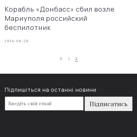
Корабль «Донбасс» сбил возле
Мариуполя российский
беспилотник
2014-08-28
1
2
Підпишіться на останні новини
E
Підписатись
m
a
i
l
*