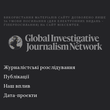
l
*
ВИКОРИСТАННЯ МАТЕРІАЛІВ САЙТУ ДОЗВОЛЕНО ЛИШЕ
ЗА УМОВИ ПОСИЛАННЯ (ДЛЯ ЕЛЕКТРОННИХ ВИДАНЬ -
ГІПЕРПОСИЛАННЯ) НА САЙТ NIKCENTER.
Журналістські розслідування
Публікації
Наш вплив
Дата-проєкти