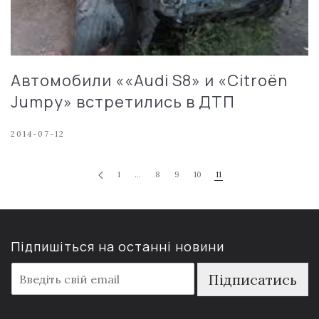
Автомобили ««Audi S8» и «Citroën
Jumpy» встретились в ДТП
2014-07-12
1
…
8
9
10
11
Підпишіться на останні новини
E
Підписатись
m
a
i