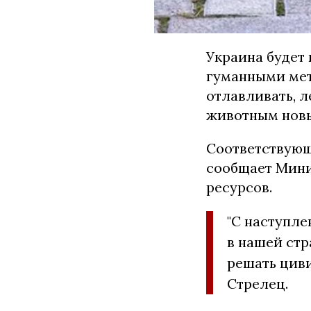
Украина будет
гуманными мет
отлавливать, л
животным новы
Соответствующ
сообщает Мини
ресурсов.
"С наступл
в нашей стр
решать цив
Стрелец.