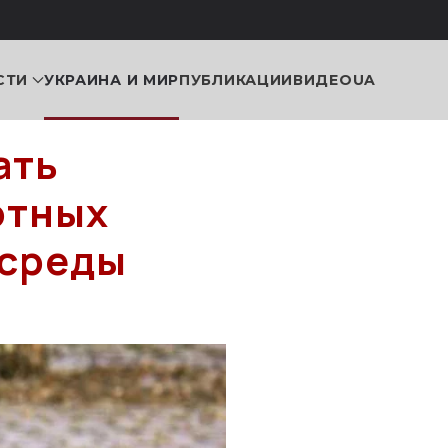
СТИ
УКРАИНА И МИР
ПУБЛИКАЦИИ
ВИДЕО
UA
ать
отных
нсреды