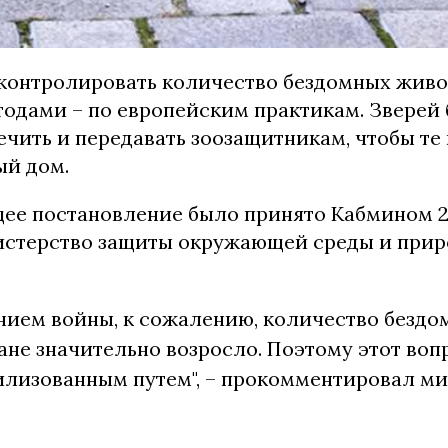
 контролировать количество бездомных жив
одами – по европейским практикам. Зверей 
ечить и передавать зоозащитникам, чтобы те
й дом.
ее постановление было принято Кабмином 2
стерство защиты окружающей среды и при
ением войны, к сожалению, количество безд
ане значительно возросло. Поэтому этот воп
илизованным путем", – прокомментировал ми