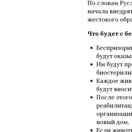
По словам Рус
начала внедря
жестокого обра
Что будет с 
Беспризорн
будут оказы
Им будут п
биостерили
Каждое живо
будут вноси
После этого
реабилитац
организаций
новый дом.
Если животн