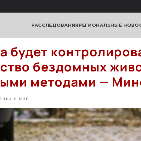
РАССЛЕДОВАНИЯ
РЕГИОНАЛЬНЫЕ НОВО
а будет контролиров
ство бездомных жив
ыми методами — Ми
АИНА И МИР