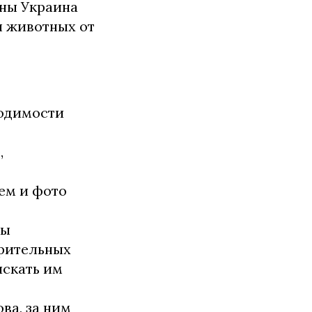
йны Украина
ы животных от
ходимости
,
ем и фото
ры
орительных
искать им
ва, за ним