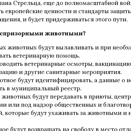
лана Стрельца, еще до полномасштабной во
ть европейские ценности и стандарты защит
щения, и будет придерживаться этого пути.
беспризорными животными?
ых животных будут вылавливать и при необ
вать ветеринарную помощь.
роводить ветеринарные осмотры, вакцинацию
зацию и другие санитарные мероприятия.
тное будут идентифицировать, а данные о н
ть в муниципальный реестр.
 животных будут передавать в приюты, цент
ии или под надзор общественных и благотв
, которые будут ухаживать за животными и 
ое будут возвращать на свободу в место отло