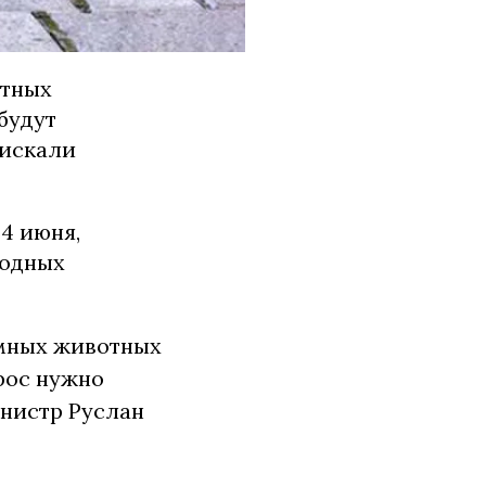
отных
будут
 искали
4 июня,
родных
омных животных
рос нужно
нистр Руслан