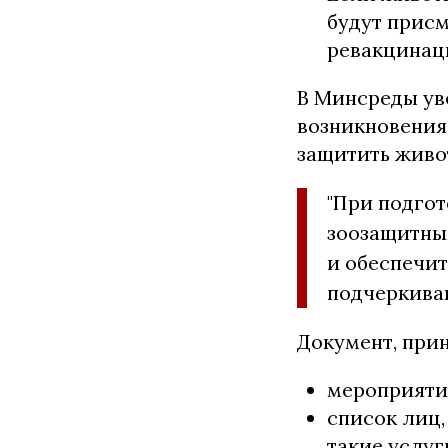
будут присм
ревакцинац
В Минсреды уве
возникновения
защитить живо
"При подго
зоозащитны
и обеспечит
подчеркива
Документ, при
мероприяти
список лиц,
такие услуг