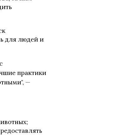
дить
ск
ь для людей и
с
учшие практики
тными", —
ивотных;
предоставлять