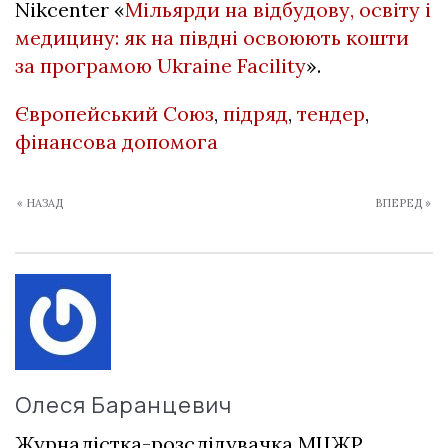
Nikcenter «
Мільярди на відбудову, освіту і
медицину: як на півдні освоюють кошти
за програмою Ukraine Facility
».
Європейський Союз
,
підряд
,
тендер
,
фінансова допомога
« НАЗАД
ВПЕРЕД »
Олеся Баранцевич
Журналістка-розслідувачка МЦЖР.