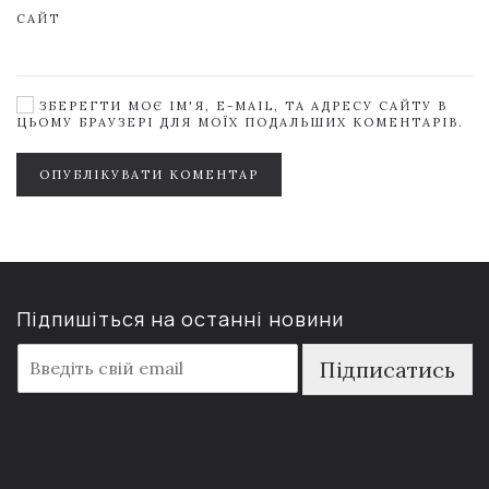
САЙТ
ЗБЕРЕГТИ МОЄ ІМ'Я, E-MAIL, ТА АДРЕСУ САЙТУ В
ЦЬОМУ БРАУЗЕРІ ДЛЯ МОЇХ ПОДАЛЬШИХ КОМЕНТАРІВ.
ОПУБЛІКУВАТИ КОМЕНТАР
Підпишіться на останні новини
E
Підписатись
m
a
i
l
*