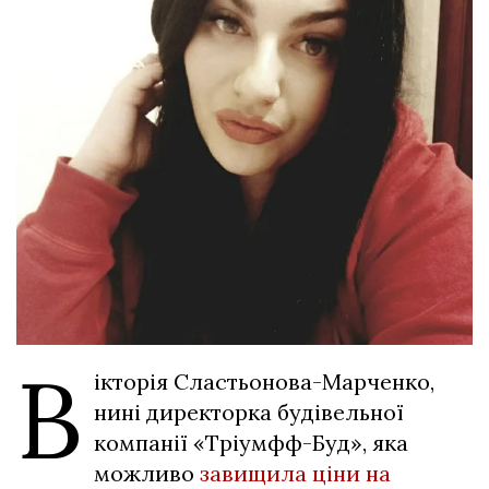
В
ікторія Сластьонова-Марченко,
нині директорка будівельної
компанії «Тріумфф-Буд», яка
можливо
завищила ціни на