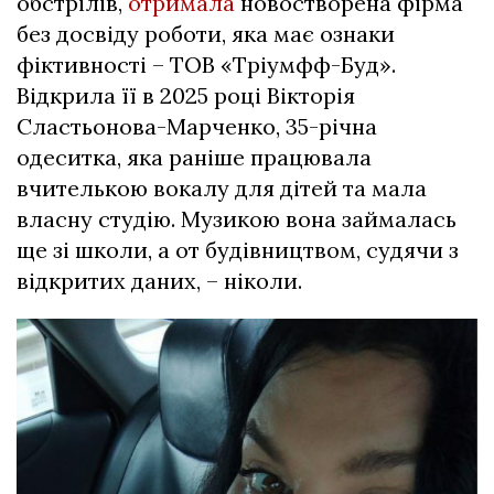
обстрілів,
отримала
новостворена фірма
без досвіду роботи, яка має ознаки
фіктивності – ТОВ «Тріумфф-Буд».
Відкрила її в 2025 році Вікторія
Сластьонова-Марченко, 35-річна
одеситка, яка раніше працювала
вчителькою вокалу для дітей та мала
власну студію. Музикою вона займалась
ще зі школи, а от будівництвом, судячи з
відкритих даних, – ніколи.