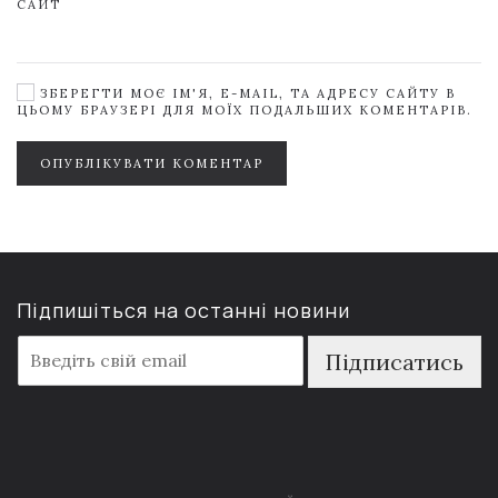
САЙТ
ЗБЕРЕГТИ МОЄ ІМ'Я, E-MAIL, ТА АДРЕСУ САЙТУ В
ЦЬОМУ БРАУЗЕРІ ДЛЯ МОЇХ ПОДАЛЬШИХ КОМЕНТАРІВ.
ОПУБЛІКУВАТИ КОМЕНТАР
Підпишіться на останні новини
E
Підписатись
m
a
i
l
*