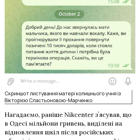
Скриншот листування матері колишнього учня із
Вікторією Сластьоновою-Марченко
Нагадаємо, раніше Nikcenter зʼясував, що
в Одесі мільйони гривень, виділені на
відновлення шкіл після російських