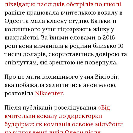
ліквідацію наслідків обстрілів по школі
,
раніше працювала вчителькою вокалу в
Одесі та мала власну студію. Батьки її
колишнього учня підозрюють жінку у
шахрайстві. За їхніми словами, в 2016
році вона виманила в родини близько 10
тисяч доларів, скориставшись довірою та
співчуттям, які зрештою не повернула.
Про це мати колишнього учня Вікторії,
яка побажала залишитись анонімною,
розповіла
Nikcenter
.
Після публікації розслідування
«Від
вчительки вокалу до директорки
будфірми: як компанія освоює мільйони
на відновленні шкіл Одеси після