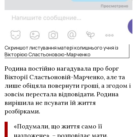
Скриншот листування матері колишнього учня із
Вікторією Сластьоновою-Марченко
Родина постійно нагадувала про борг
Вікторії Сластьоновій-Марченко, але та
лише обіцяла повернути гроші, а згодом і
зовсім перестала відповідати. Родина
вирішила не псувати їй життя
розбірками.
«Подумали, що життя само її
наздожене», – розповідає мати.