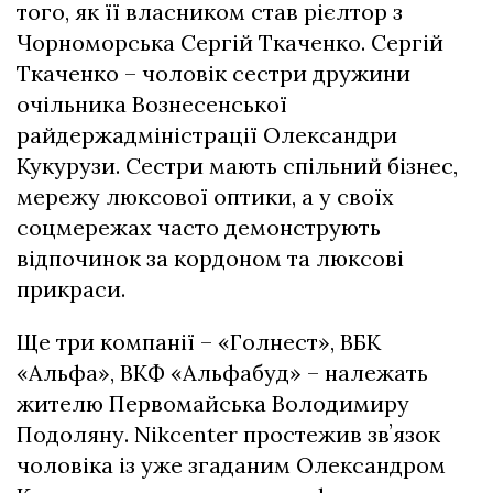
того, як її власником став рієлтор з
Чорноморська Сергій Ткаченко. Сергій
Ткаченко – чоловік сестри дружини
очільника Вознесенської
райдержадміністрації Олександри
Кукурузи. Сестри мають спільний бізнес,
мережу люксової оптики, а у своїх
соцмережах часто демонструють
відпочинок за кордоном та люксові
прикраси.
Ще три компанії – «Голнест», ВБК
«Альфа», ВКФ «Альфабуд» – належать
жителю Первомайська Володимиру
Подоляну. Nikcenter простежив звʼязок
чоловіка із уже згаданим Олександром