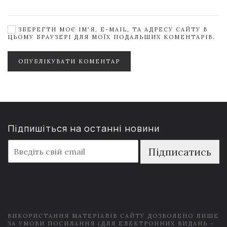
ЗБЕРЕГТИ МОЄ ІМ'Я, E-MAIL, ТА АДРЕСУ САЙТУ В
ЦЬОМУ БРАУЗЕРІ ДЛЯ МОЇХ ПОДАЛЬШИХ КОМЕНТАРІВ.
ОПУБЛІКУВАТИ КОМЕНТАР
Підпишіться на останні новини
E
Підписатись
m
a
i
l
*
ВИКОРИСТАННЯ МАТЕРІАЛІВ САЙТУ ДОЗВОЛЕНО ЛИШЕ
ЗА УМОВИ ПОСИЛАННЯ (ДЛЯ ЕЛЕКТРОННИХ ВИДАНЬ -