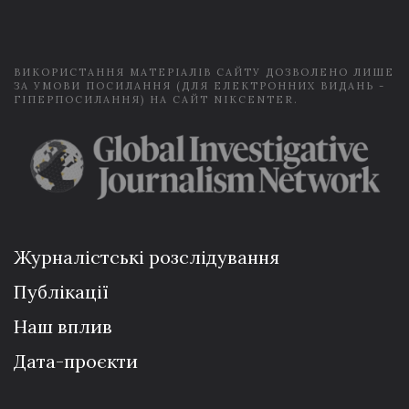
l
*
ВИКОРИСТАННЯ МАТЕРІАЛІВ САЙТУ ДОЗВОЛЕНО ЛИШЕ
ЗА УМОВИ ПОСИЛАННЯ (ДЛЯ ЕЛЕКТРОННИХ ВИДАНЬ -
ГІПЕРПОСИЛАННЯ) НА САЙТ NIKCENTER.
Журналістські розслідування
Публікації
Наш вплив
Дата-проєкти