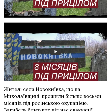
Жителі села Новокиївка, що на
Миколаївщині, прожили більше восьми
місяців під російською окупацією.
Загибель близьких під час евакуації,