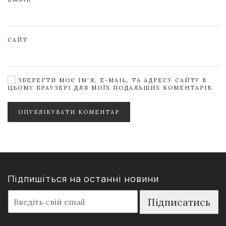
САЙТ
ЗБЕРЕГТИ МОЄ ІМ'Я, E-MAIL, ТА АДРЕСУ САЙТУ В
ЦЬОМУ БРАУЗЕРІ ДЛЯ МОЇХ ПОДАЛЬШИХ КОМЕНТАРІВ.
ОПУБЛІКУВАТИ КОМЕНТАР
Підпишіться на останні новини
E
Підписатись
m
a
i