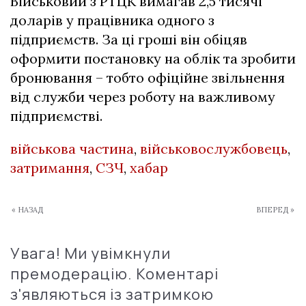
Військовий з РТЦК вимагав 2,5 тисячі
доларів у працівника одного з
підприємств. За ці гроші він обіцяв
оформити постановку на облік та зробити
бронювання – тобто офіційне звільнення
від служби через роботу на важливому
підприємстві.
військова частина
,
військовослужбовець
,
затримання
,
СЗЧ
,
хабар
« НАЗАД
ВПЕРЕД »
Увага! Ми увімкнули
премодерацію. Коментарі
з'являються із затримкою