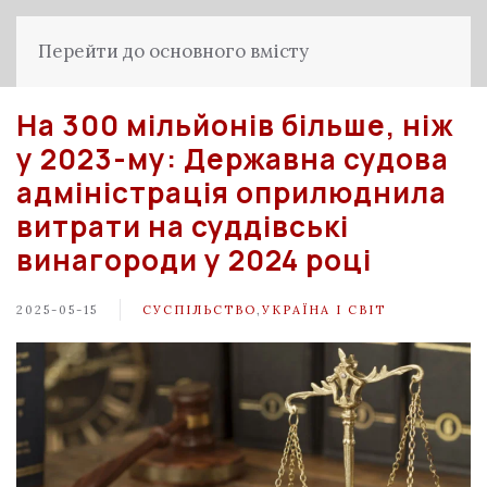
Перейти до основного вмісту
На 300 мільйонів більше, ніж
у 2023-му: Державна судова
адміністрація оприлюднила
витрати на суддівські
винагороди у 2024 році
2025-05-15
СУСПІЛЬСТВО
,
УКРАЇНА І СВІТ