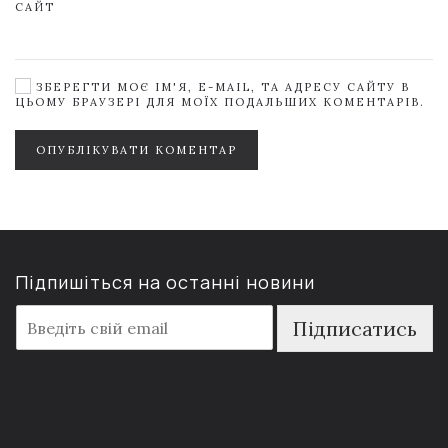
САЙТ
ЗБЕРЕГТИ МОЄ ІМ'Я, E-MAIL, ТА АДРЕСУ САЙТУ В
ЦЬОМУ БРАУЗЕРІ ДЛЯ МОЇХ ПОДАЛЬШИХ КОМЕНТАРІВ.
ОПУБЛІКУВАТИ КОМЕНТАР
Підпишіться на останні новини
E
Підписатись
m
a
i
l
*