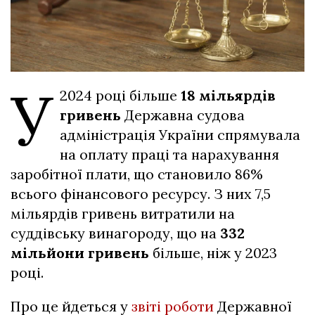
У
2024 році більше
18 мільярдів
гривень
Державна судова
адміністрація України спрямувала
на оплату праці та нарахування
заробітної плати, що становило 86%
всього фінансового ресурсу. З них 7,5
мільярдів гривень витратили на
суддівську винагороду, що на
332
мільйони гривень
більше, ніж у 2023
році.
Про це йдеться у
звіті роботи
Державної