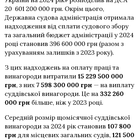
20 601 200 000 грн. Окрім цього,
Державна судова адміністрація отримала
надходження від сплати судового збору
та загальний бюджет адміністрації у 2024
році становив 396 600 000 грн (разом з
урахуванням залишків з 2023 року).
З цих надходжень на оплату праці та
винагороди витратили
15 229 500 000
грн
, з них
7 598 300 000 грн
— на виплату
суддівської винагороди. Це на
332 260
000 грн
більше, ніж у 2023 році.
Середній розмір щомісячної суддівської
винагороди за 2024 рік становив
107 800
грн
для місцевих загальних судів,
121 500