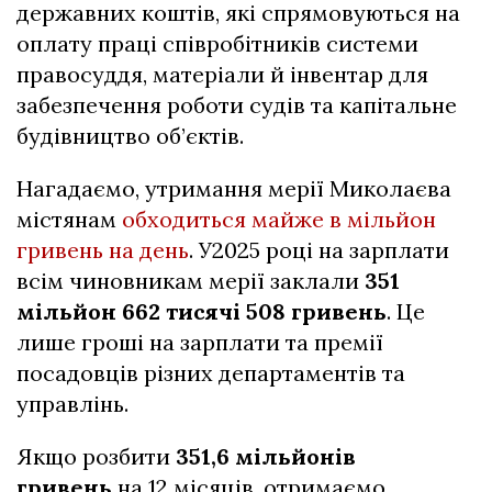
державних коштів, які спрямовуються на
оплату праці співробітників системи
правосуддя, матеріали й інвентар для
забезпечення роботи судів та капітальне
будівництво об’єктів.
Нагадаємо, утримання мерії Миколаєва
містянам
обходиться майже в мільйон
гривень на день
. У2025 році на зарплати
всім чиновникам мерії заклали
351
мільйон 662 тисячі 508 гривень
. Це
лише гроші на зарплати та премії
посадовців різних департаментів та
управлінь.
Якщо розбити
351,6 мільйонів
гривень
на 12 місяців, отримаємо