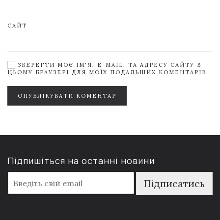
САЙТ
ЗБЕРЕГТИ МОЄ ІМ'Я, E-MAIL, ТА АДРЕСУ САЙТУ В
ЦЬОМУ БРАУЗЕРІ ДЛЯ МОЇХ ПОДАЛЬШИХ КОМЕНТАРІВ.
ОПУБЛІКУВАТИ КОМЕНТАР
Підпишіться на останні новини
E
Підписатись
m
a
i
l