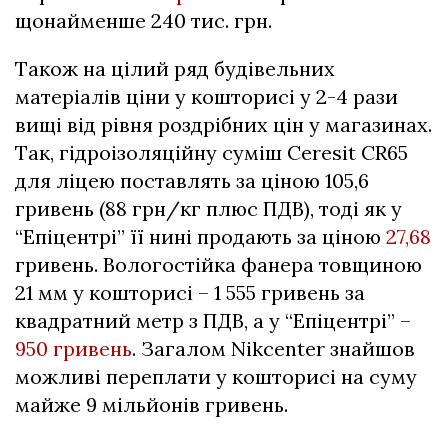
щонайменше 240 тис. грн.
Також на цілий ряд будівельних
матеріалів ціни у кошторисі у 2-4 рази
вищі від рівня роздрібних цін у магазинах.
Так, гідроізоляційну суміш Сеrеsіt СR65
для ліцею поставлять за ціною 105,6
гривень (88 грн/кг плюс ПДВ), тоді як у
“Епіцентрі” її нині продають за ціною
27,68
гривень. Вологостійка фанера товщиною
21 мм у кошторисі – 1 555 гривень за
квадратний метр з ПДВ, а у “Епіцентрі” –
950 гривень
. Загалом Nikcenter знайшов
можливі переплати у кошторисі на суму
майже 9 мільйонів гривень.