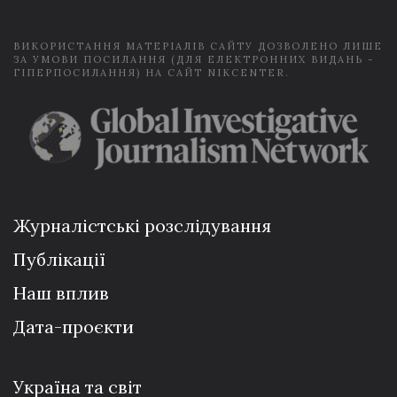
*
ВИКОРИСТАННЯ МАТЕРІАЛІВ САЙТУ ДОЗВОЛЕНО ЛИШЕ
ЗА УМОВИ ПОСИЛАННЯ (ДЛЯ ЕЛЕКТРОННИХ ВИДАНЬ -
ГІПЕРПОСИЛАННЯ) НА САЙТ NIKCENTER.
Журналістські розслідування
Публікації
Наш вплив
Дата-проєкти
Україна та світ