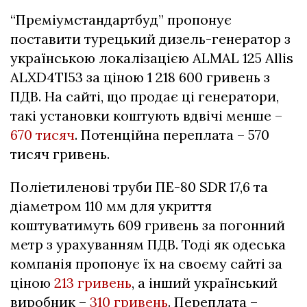
“Преміумстандартбуд” пропонує
поставити турецький дизель-генератор з
українською локалізацією ALMAL 125 Allis
ALXD4TI53 за ціною 1 218 600 гривень з
ПДВ. На сайті, що продає ці генератори,
такі установки коштують вдвічі менше –
670 тисяч
. Потенційна переплата – 570
тисяч гривень.
Поліетиленові труби ПЕ-80 SDR 17,6 та
діаметром 110 мм для укриття
коштуватимуть 609 гривень за погонний
метр з урахуванням ПДВ. Тоді як одеська
компанія пропонує їх на своєму сайті за
ціною
213 гривень
, а інший український
виробник –
310 гривень
. Переплата –