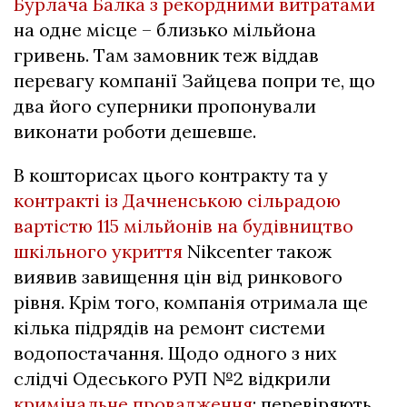
Бурлача Балка з рекордними витратами
на одне місце – близько мільйона
гривень. Там замовник теж віддав
перевагу компанії Зайцева попри те, що
два його суперники пропонували
виконати роботи дешевше.
В кошторисах цього контракту та у
контракті із Дачненською сільрадою
вартістю 115 мільйонів на будівництво
шкільного укриття
Nikcenter також
виявив завищення цін від ринкового
рівня. Крім того, компанія отримала ще
кілька підрядів на ремонт системи
водопостачання.
Щодо одного з них
слідчі Одеського РУП №2 відкрили
кримінальне провадження
: перевіряють