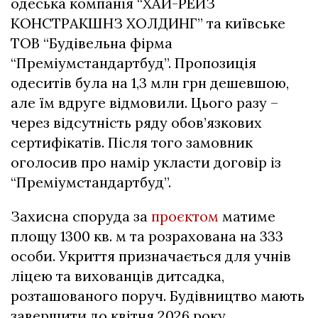
одеська компанія “ХАЙ-РЕЙЗ
КОНСТРАКШНЗ ХОЛДИНГ” та київське
ТОВ “Будівельна фірма
“Преміумстандартбуд”. Пропозиція
одеситів була на 1,3 млн грн дешевшою,
але їм вдруге відмовили. Цього разу –
через відсутність ряду обов’язкових
сертифікатів. Після того замовник
оголосив про намір укласти договір із
“Преміумстандартбуд”.
Захисна споруда за
проєктом
матиме
площу 1300 кв. м та розрахована на 333
особи. Укриття призначається для учнів
ліцею та вихованців дитсадка,
розташованого поруч. Будівництво мають
завершити до квітня 2026 року.