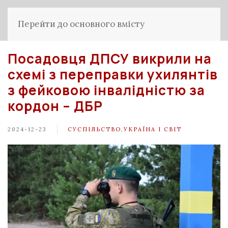
Перейти до основного вмісту
Посадовця ДПСУ викрили на
схемі з переправки ухилянтів
з фейковою інвалідністю за
кордон – ДБР
2024-12-23
СУСПІЛЬСТВО
,
УКРАЇНА І СВІТ