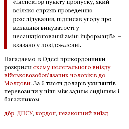
«Інспектор пункту пропуску, який
всіляко сприяв проведенню
розслідування, підписав угоду про
визнання винуватості у
несанкціонованій зміні інформації», –
вказано у повідомленні.
Нагадаємо, в Одесі прикордонники
розкрили
схему нелегального виїзду
військовозобов’язаних чоловіків до
Молдови
. За 6 тисяч доларів ухилянтів
перевозили у ніші між заднім сидінням і
багажником.
дбр
,
ДПСУ
,
кордон
,
незаконний виїзд