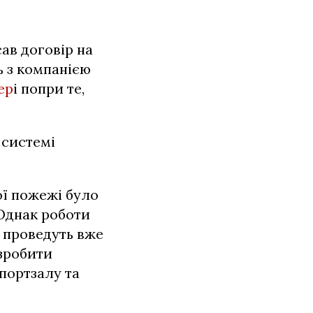
ав договір на
ь з компанією
ер
і попри те,
 системі
ї пожежі було
 Однак роботи
и проведуть вже
 зробити
портзалу та