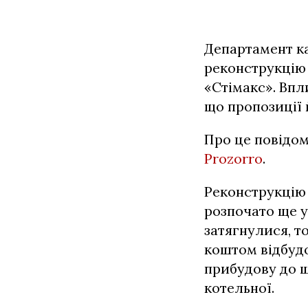
Департамент ка
реконструкцію 
«Стімакс». Впл
що пропозиції
Про це повідо
Prozorro
.
Реконструкцію
розпочато ще у
затягнулися, т
коштом відбудо
прибудову до ш
котельної.