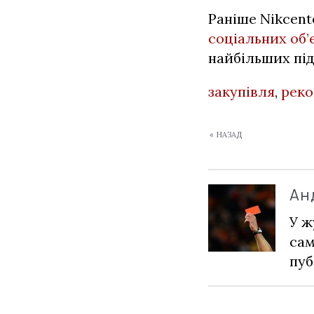
Раніше Nikcent
соціальних об
найбільших під
закупівля
,
реко
« НАЗАД
Ан
У ж
сам
пуб