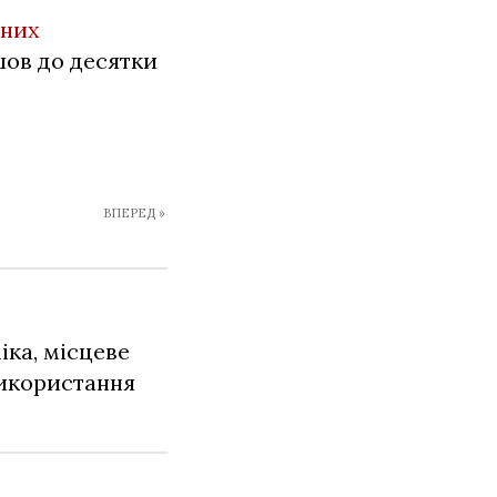
аних
шов до десятки
ВПЕРЕД »
іка, місцеве
використання