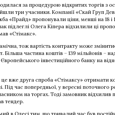
одилася за процедурою відкритих торгів з о
йшли три учасники. Компанії «Скай Груп Де
а «Прайд» пропонували ціни, менші на 18 і 
нак підлеглі Олега Кіпера відхилили ці пропоз
мав «Стімакс».
амічна, тож вартість контракту може змінити
т. Більша частина коштів – 139 мільйонів – на
Європейського інвестиційного банку на від
це вже друга спроба «Стімаксу» отримати к
і. Під час попередньої, у вересні поточного р
асником на торгах. Тоді замовник відхилив
ав тендер.
мий в Одесі тим, що тривалий час був пості