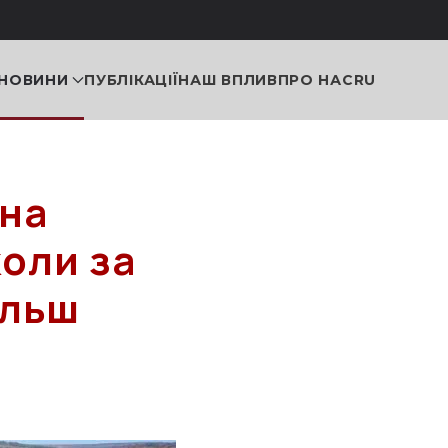
НОВИНИ
ПУБЛІКАЦІЇ
НАШ ВПЛИВ
ПРО НАС
RU
 на
оли за
ільш