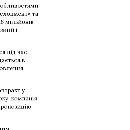
собливостями.
велопмент» та
16 мільйонів
иції і
ся під час
дається в
новлення
онтракт у
оку, компанія
 пропозицію
йним