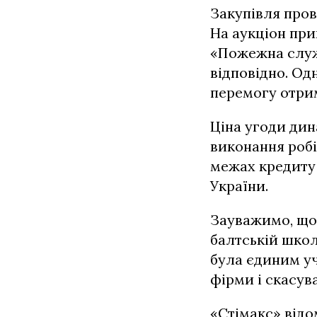
Закупівля пров
На аукціон при
«Пожежна служб
відповідно. Од
перемогу отри
Ціна угоди дин
виконання робі
межах кредиту 
України.
Зауважимо, що 
балтській школ
була єдиним уч
фірми і скасув
«Стімакс» відо