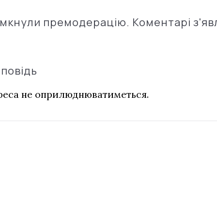
імкнули премодерацію. Коментарі з'яв
дповідь
дреса не оприлюднюватиметься.