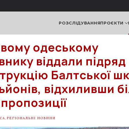
РОЗСЛІДУВАННЯ
ПРОЄКТИ
вому одеському
внику віддали підряд
трукцію Балтської шк
льйонів, відхиливши б
 пропозиції
СА
,
РЕГІОНАЛЬНІ НОВИНИ