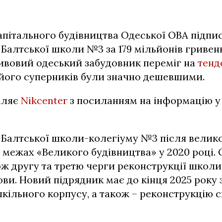
пітального будівництва Одеської ОВА підпис
Балтської школи №3 за 179 мільйонів гривен
ивовий одеський забудовник переміг на
тенд
 його суперників були значно дешевшими.
мляє
Nikcenter
з посиланням на інформацію у
 Балтської школи-колегіуму №3 після велико
 межах «Великого будівництва» у 2020 році.
ож другу та третю черги реконструкції школ
ви. Новий підрядник має до кінця 2025 року
кільного корпусу, а також – реконструкцію с