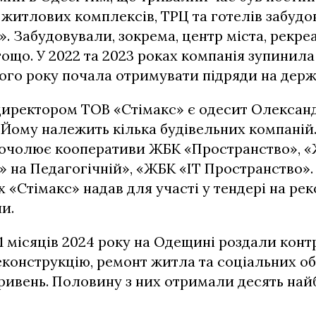
житлових комплексів, ТРЦ та готелів забудо
. Забудовували, зокрема, центр міста, рекреа
тощо. У 2022 та 2023 роках компанія зупинил
цього року почала отримувати підряди на дер
директором ТОВ «Стімакс» є одесит Олексан
Йому належить кілька будівельних компаній
очолює кооперативи ЖБК «Пространство», 
 на Педагогічній», «ЖБК «ІТ Пространство»
их «Стімакс» надав для участі у тендері на ре
и.
11 місяців 2024 року на Одещині роздали конт
еконструкцію, ремонт житла та соціальних об
ривень. Половину з них отримали десять на