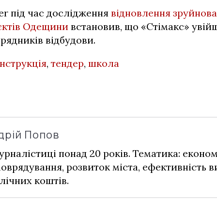
er під час дослідження
відновлення зруйнов
’єктів Одещини
встановив, що «Стімакс» увій
рядників відбудови.
нструкція
,
тендер
,
школа
дрій Попов
урналістиці понад 20 років. Тематика: економ
оврядування, розвиток міста, ефективність 
лічних коштів.