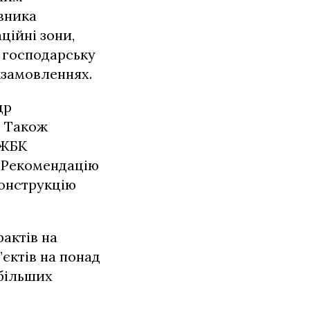
вника
ційні зони,
а господарську
жзамовленнях.
др
. Також
«ЖБК
. Рекомендацію
конструкцію
рактів на
’єктів на понад
йбільших