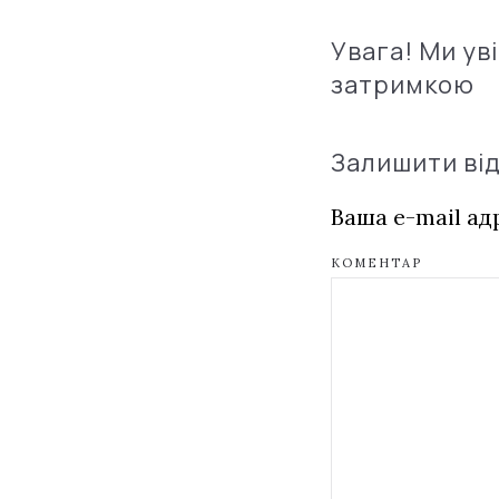
Увага! Ми ув
затримкою
Залишити ві
Ваша e-mail а
КОМЕНТАР