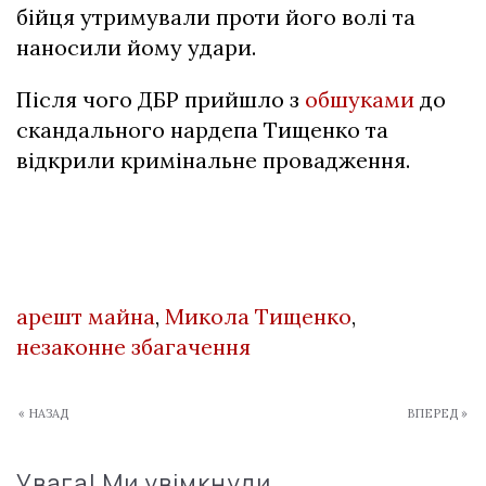
бійця утримували проти його волі та
наносили йому удари.
Після чого ДБР прийшло з
обшуками
до
скандального нардепа Тищенко та
відкрили кримінальне провадження.
арешт майна
,
Микола Тищенко
,
незаконне збагачення
« НАЗАД
ВПЕРЕД »
Увага! Ми увімкнули