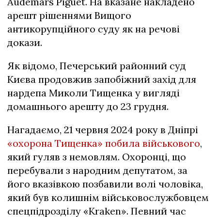
Audemars Piguet. На вказане накладено
арешт рішеннями Вищого
антикорупційного суду як на речові
докази.
Як відомо, Печерський районний суд
Києва продовжив запобіжний захід для
нардепа Миколи Тищенка у вигляді
домашнього арешту до 23 грудня.
Нагадаємо, 21 червня 2024 року в Дніпрі
«охорона Тищенка» побила військового
,
який гуляв з немовлям. Охоронці, що
перебували з народним депутатом, за
його вказівкою позбавили волі чоловіка,
який був колишнім військовослужбовцем
спецпідрозділу «Kraken». Певний час