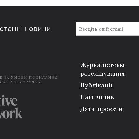
E
останні новини
m
a
i
l
*
Журналістські
розслідування
Е ЗА УМОВИ ПОСИЛАННЯ
 САЙТ NIKCENTER.
Публікації
Наш вплив
Дата-проєкти