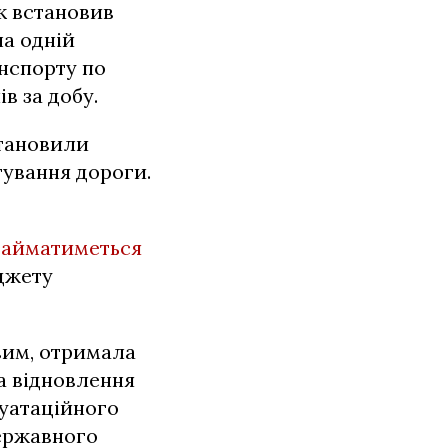
к встановив
на одній
анспорту по
в за добу.
становили
тування дороги.
 займатиметься
юджету
вим, отримала
ба відновлення
уатаційного
ержавного