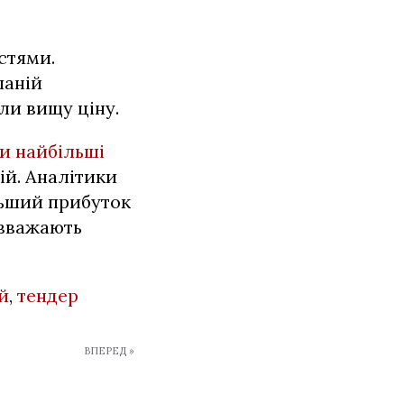
стями.
паній
ли вищу ціну.
ли найбільші
ій. Аналітики
льший прибуток
і вважають
й
,
тендер
ВПЕРЕД »