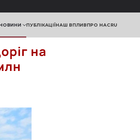
НОВИНИ
ПУБЛІКАЦІЇ
НАШ ВПЛИВ
ПРО НАС
RU
оріг на
млн