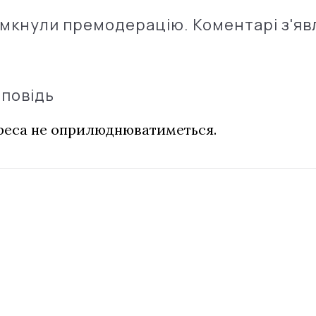
імкнули премодерацію. Коментарі з'яв
дповідь
дреса не оприлюднюватиметься.