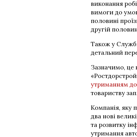
виконання робі
вимоги до умов
половині проїз
другій половин
Також у Службі
детальний пере
Зазначимо, це 
«Ростдорстрой
утриманням до
товариству зап
Компанія, яку 
два нові велик
та розвитку і
утримання авт