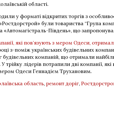
олаївській області.
одили у форматі відкритих торгів з особливо
«Ростдорстрой» були товариства “Група ком
а «Автомагістраль-Південь», що запропонува
панії, які пов’язують з мером Одеси, отрима
році з-поміж українських будівельних компан
г будівельних компаній, що отримали найбі
 У трійку лідерів потрапили дві компанії, як
 мером Одеси Геннадієм Трухановим.
лаївська область
,
ремонт доріг
,
Ростдорстро