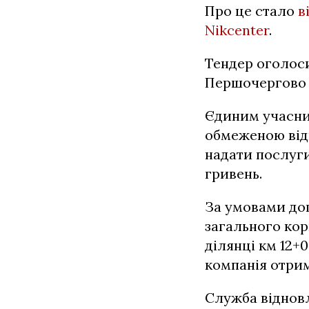
Про це стало
в
Nikcenter
.
Тендер оголоси
Першочергово с
Єдиним учасник
обмеженою від
надати послуги
гривень.
За умовами до
загального кор
дiлянцi км 12+0
компанія отрим
Служба відновл