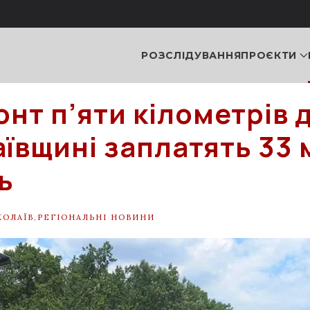
РОЗСЛІДУВАННЯ
ПРОЄКТИ
нт п’яти кілометрів д
ївщині заплатять 33 
ь
КОЛАЇВ
,
РЕГІОНАЛЬНІ НОВИНИ