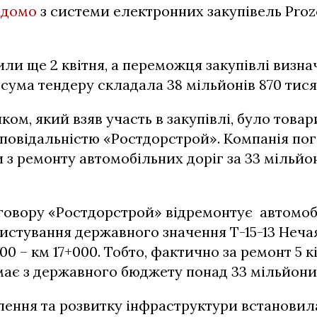
ідомо
з системи електронних закупівель Proz
ли ще 2 квітня, а переможця закупівлі визнач
ума тендеру складала 38 мільйонів 870 тися
ом, який взяв участь в закупівлі, було товар
повідальністю «Ростдорстрой». Компанія по
 з ремонту автомобільних доріг за 33 мільйо
говору «Ростдорстрой» відремонтує автомоб
истування державного значення Т-15-13 Неча
00 – км 17+000. Тобто, фактично за ремонт 5 
ає з державного бюджету понад 33 мільйони
ення та розвитку інфраструктури встановил