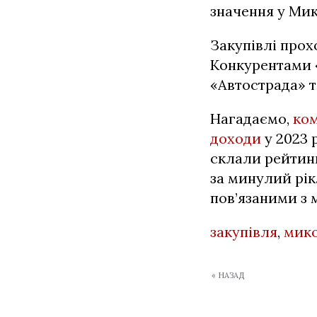
значення у Мик
Закупівлі прох
Конкурентами 
«Автострада» т
Нагадаємо,
ком
доходи
у 2023 
склали рейтин
за минулий рік.
пов’язаними з
закупівля
,
мико
« НАЗАД