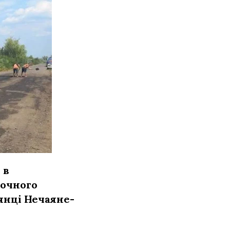
 в
точного
янці Нечаяне-