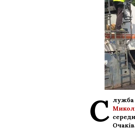
С
лужба 
Микола
середн
Очаків