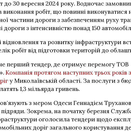
т до 30 вересня 2024 року. Водночас замовни
 виконання робіт, що повинні виконуватися 
ної частини дороги з забезпеченням руху тр
і дороги з інтенсивністю понад 150 автомобілі
 відновлення та розвитку інфраструктури в
лік робіт від підготовки територій до облаш
не перший тендер, де отримує перемогу ТОВ
».
Компанія протягом наступних трьох років
ріг
у Миколаївській області. За послуги з б
латять 1,3 мільярда гривень.
пов’язують з мером Одеси Геннадієм Трухано
і підряди. Зокрема, на початку березня Служ
нфраструктури оголосила тендери щодо експл
омобільних доріг загального користування д