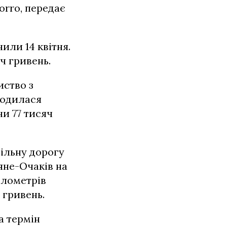
orro, передає
или 14 квітня.
ч гривень.
иство з
годилася
ни 77 тисяч
iльну дорогу
яне-Очакiв на
кілометрів
 гривень.
а термін