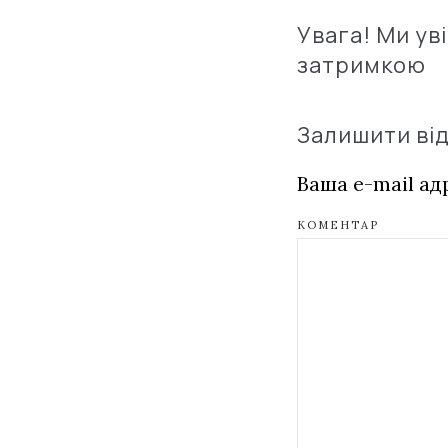
Увага! Ми ув
затримкою
Залишити ві
Ваша e-mail а
КОМЕНТАР