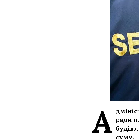
А
дмініс
ради п
будівл
суму.