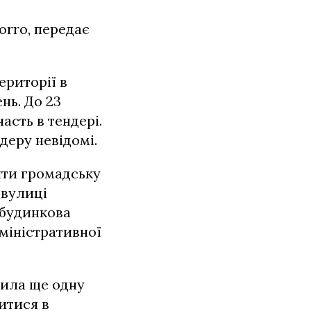
orro, передає
ериторії в
нь. До 23
сть в тендері.
деру невідомі.
ити громадську
 вулиці
ибудинкова
дміністративної
вила ще одну
итися в