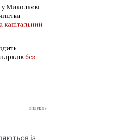
 у Миколаєві
вництва
на капітальний
одить
підрядів
без
ВПЕРЕД »
ляються із