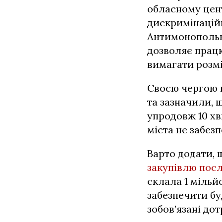
обласному цент
дискримінаційн
Антимонопольно
дозволяє працю
вимагати розмі
Своєю чергою в
та зазначили, 
упродовж 10 хв
міста не забез
Варто додати,
закупівлю пос
склала 1 мільй
забезпечити бу
зобов’язані до