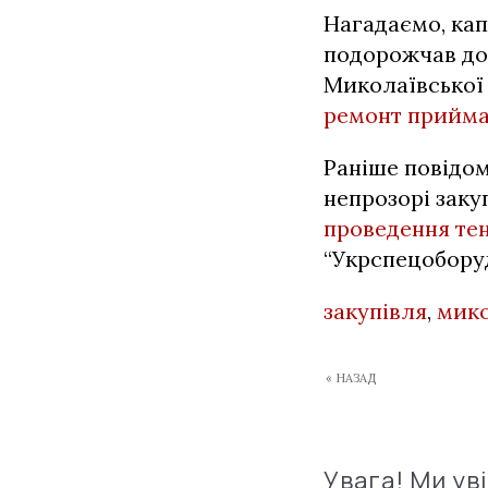
Нагадаємо, ка
подорожчав до 
Миколаївської
ремонт прийма
Раніше повідом
непрозорі заку
проведення те
“Укрспецоборуд
закупівля
,
мико
« НАЗАД
Увага! Ми ув