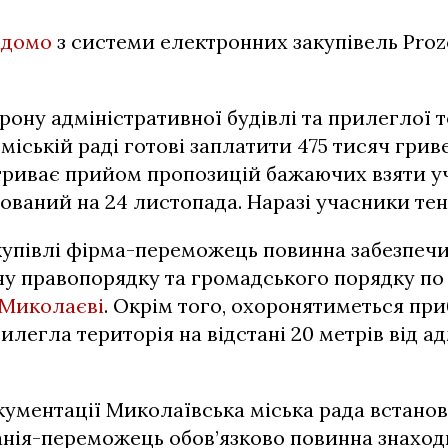
ідомо
з системи електронних закупівель Proz
рону адміністративної будівлі та прилеглої т
міській раді готові заплатити 475 тисяч гриве
риває прийом пропозицій бажаючих взяти уча
ований на 24 листопада. Наразі учасники тен
купівлі фірма-переможець повинна забезпеч
ну правопорядку та громадського порядку по
Миколаєві
. Окрім того, охоронятиметься пр
рилегла територія на відстані 20 метрів від а
кументації Миколаївська міська рада встано
анія-переможець обов’язково повинна знаход