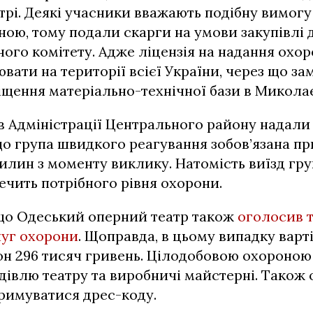
рі. Деякі учасники вважають подібну вимогу
ою, тому подали скарги на умови закупівлі 
го комітету. Адже ліцензія на надання охо
вати на території всієї України, через що з
щення матеріально-технічної бази в Миколає
 Адміністрації Центрального району надали
що група швидкого реагування зобов’язана п
илин з моменту виклику. Натомість виїзд гру
печить потрібного рівня охорони.
 що Одеський оперний театр також
оголосив 
луг охорони
. Щоправда, в цьому випадку варт
он 296 тисяч гривень. Цілодобовою охороною
дівлю театру та виробничі майстерні. Також 
тримуватися дрес-коду.