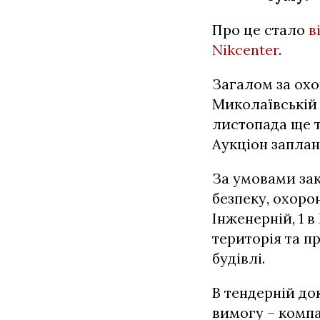
Про це стало
в
Nikcenter
.
Загалом за охо
Миколаївській 
листопада ще т
Аукціон заплан
За умовами за
безпеку, охоро
Інженерній, 1 в
територія та п
будівлі.
В тендерній до
вимогу – комп