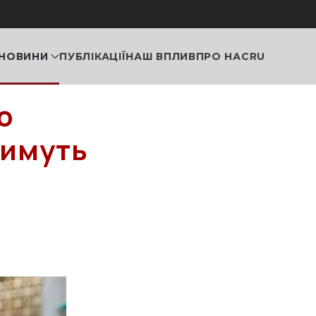
НОВИНИ
ПУБЛІКАЦІЇ
НАШ ВПЛИВ
ПРО НАС
RU
о
тимуть