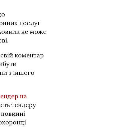
до
ронних послуг
амовник не може
ві.
 свій коментар
рибути
пи з іншого
тендер на
ість тендеру
 повинні
охоронці