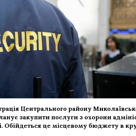
трація Центрального району Миколаївсько
ланує закупити послуги з охорони адміні
і. Обійдеться це місцевому бюджету в к