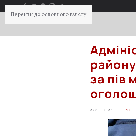
Перейти до основного вмісту
Адміні
району
за пів 
оголош
2023-11-22
МИК