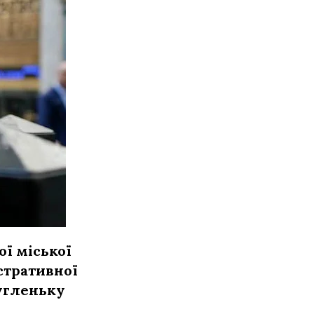
ї міської
стративної
ругленьку