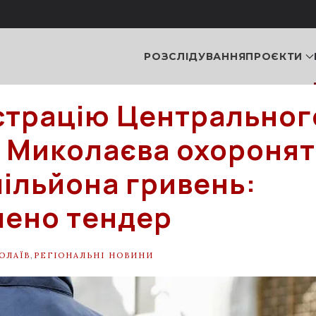
РОЗСЛІДУВАННЯ
ПРОЄКТИ
страцію Центральног
 Миколаєва охороня
мільйона гривень:
ено тендер
ОЛАЇВ
,
РЕГІОНАЛЬНІ НОВИНИ