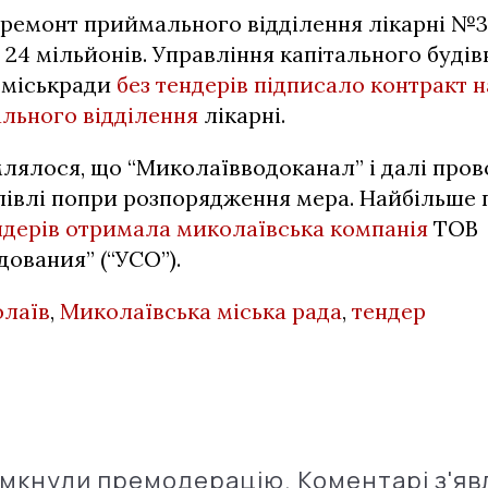
премонт приймального відділення лікарні №3
24 мільйонів. Управління капітального буді
 міськради
без тендерів підписало контракт 
льного відділення
лікарні.
лялося, що “Миколаївводоканал” і далі пров
півлі попри розпорядження мера. Найбільше 
ндерів отримала миколаївська компанія
ТОВ
ования” (“УСО”).
лаїв
,
Миколаївська міська рада
,
тендер
імкнули премодерацію. Коментарі з'яв