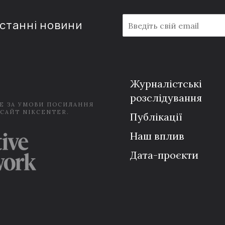
E
останні новини
m
a
i
l
*
Журналістські
розслідування
Е ЗА УМОВИ ПОСИЛАННЯ
 САЙТ NIKCENTER.
Публікації
Наш вплив
Дата-проєкти