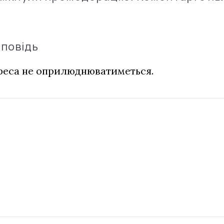
дповідь
дреса не оприлюднюватиметься.