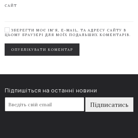
САЙТ
ЗБЕРЕГТИ МОЄ ІМ'Я, E-MAIL, ТА АДРЕСУ САЙТУ В
ЦЬОМУ БРАУЗЕРІ ДЛЯ МОЇХ ПОДАЛЬШИХ КОМЕНТАРІВ.
ОПУБЛІКУВАТИ КОМЕНТАР
Підпишіться на останні новини
E
Підписатись
m
a
i
l
*