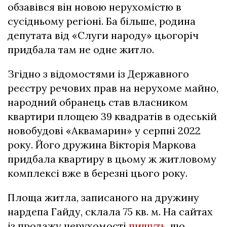
обзавівся він новою нерухомістю в
сусідньому регіоні. Ба більше, родина
депутата від «Слуги народу» цьогоріч
придбала там не одне житло.
Згідно з відомостями із Державного
реєстру речових прав на нерухоме майно,
народний обранець став власником
квартири площею 39 квадратів в одеській
новобудові «Аквамарин» у серпні 2022
року. Його дружина Вікторія Маркова
придбала квартиру в цьому ж житловому
комплексі вже в березні цього року.
Площа житла, записаного на дружину
нардепа Гайду, склала 75 кв. м. На сайтах
із продажу нерухомості
пишуть
, що