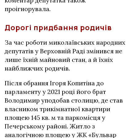
коментар депутатка також
проігнорувала.
Дорогі придбання родичів
За час роботи миколаївських народних
депутатів у Верховній Раді змінився не
лише їхній майновий стан, а й їхніх
найближчих родичів.
Після обрання Ігоря Копитіна до
парламенту у 2021 році його брат
Володимир уподобав столицю, де став
власником трикімнатної квартири
площею 145 кв. м та паркомісця у
Печерському районі. Житло з
аналогічною площею у ЖК «Бульвар