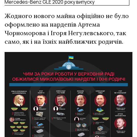
Mercedes-Benz GLE 2020 року випуску
Жодного нового майна офіційно не було
оформлено на нардепів Артема
Чорноморова і Ігоря Негулевського, так
само, як і на їхніх найближчих родичів.