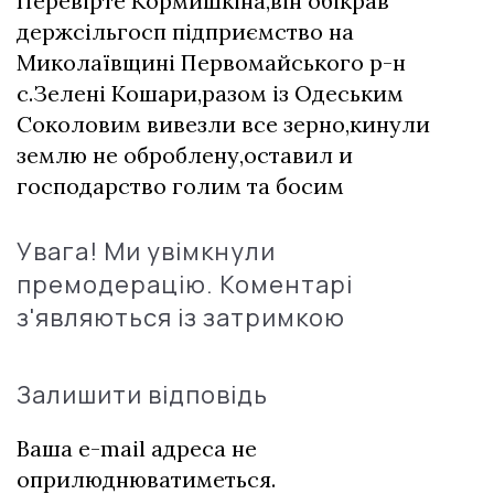
Перевірте Кормишкіна,він обікрав
держсільгосп підприємство на
Миколаївщині Первомайського р-н
с.Зелені Кошари,разом із Одеським
Соколовим вивезли все зерно,кинули
землю не оброблену,оставил и
господарство голим та босим
Увага! Ми увімкнули
премодерацію. Коментарі
з'являються із затримкою
Залишити відповідь
Ваша e-mail адреса не
оприлюднюватиметься.