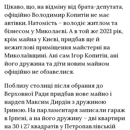
Цікаво, що, на відміну від брата-депутата,
офіційно Володимир Копитін не має
автівки. Натомість – володіє житлом та
бізнесом у Миколаєві. А в той же 2021 рік,
крім майна у Києві, придбав ще й
нежитлові приміщення майстерні на
Миколаївщині. Ані сам Ігор Копитін, ані
його дружина та діти новим майном
офіційно не обзавелися.
Поблизу столиці після обрання до
Верховної Ради придбав нове майно і
нардеп Максим Дирдін з дружиною
Іриною. На парламентаря записали гараж
в Ірпені, а на його дружину – дві квартири
на 30 і 27 квадратів у Петропавлівській