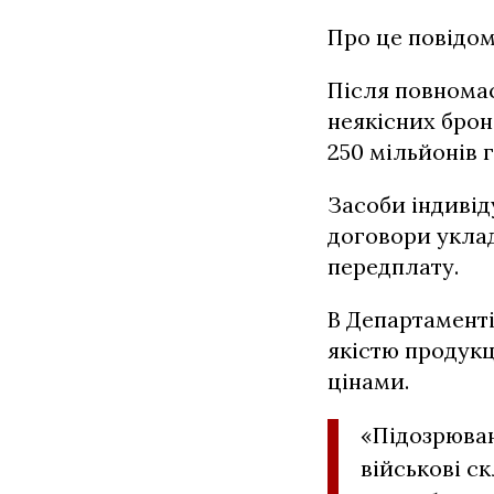
Про це повідом
Після повнома
неякісних брон
250 мільйонів 
Засоби індивід
договори укла
передплату.
В Департаменті
якістю продукц
цінами.
«Підозрюван
військові с