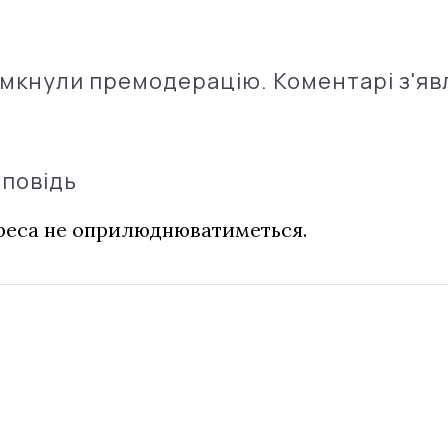
імкнули премодерацію. Коментарі з'яв
дповідь
дреса не оприлюднюватиметься.