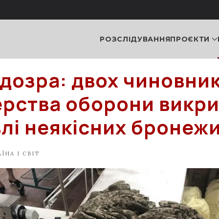
РОЗСЛІДУВАННЯ
ПРОЄКТИ
ідозра: двох чиновник
ерства оборони викри
влі неякісних бронеж
ЇНА І СВІТ