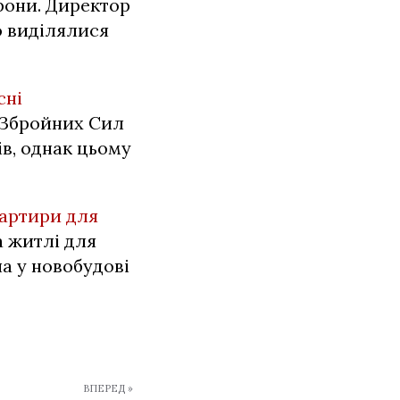
рони. Директор
о виділялися
сні
б Збройних Сил
в, однак цьому
вартири для
а житлі для
а у новобудові
ВПЕРЕД »