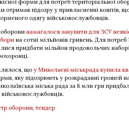
кісної форми для потреб територіальної обо
и отримав підозру у привласненні коштів, щ
форменого одягу військовослужбовців.
ноборони
намагалося закупити для ЗСУ неякі
абори
на сотні мільйонів гривень. Для потре
алися придбати мільйон продовольчих наборі
оохоронці.
млялося, що
у Миколаєві міськрада купила к
рми, яку підозрюють у розкраданні грошей н
колаївська міська рада за 8 млн грн придбал
 військовослужбовців.
стр оборони
,
тендер