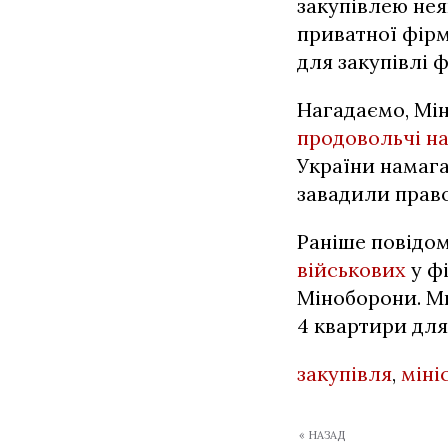
закупівлею нея
приватної фірм
для закупівлі 
Нагадаємо, Мі
продовольчі н
України намаг
завадили прав
Раніше повідо
військових
у фі
Міноборони. Ми
4 квартири для
закупівля
,
міні
« НАЗАД