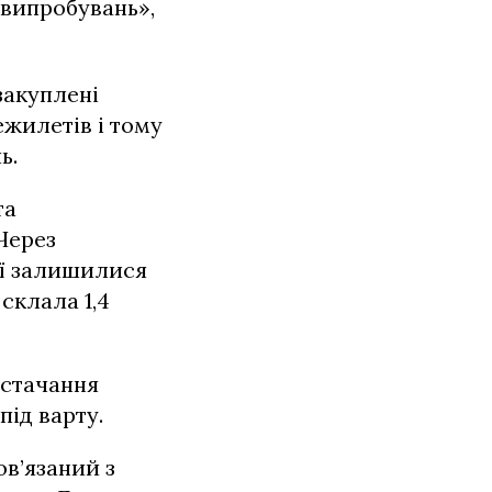
 випробувань»,
закуплені
ежилетів і тому
ь.
та
Через
ії залишилися
склала 1,4
остачання
під варту.
ов’язаний з