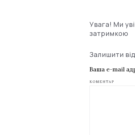
Увага! Ми ув
затримкою
Залишити ві
Ваша e-mail а
КОМЕНТАР