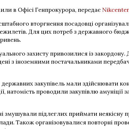
или в Офісі Генпрокурора, передає
Nikcenter
сштабного вторгнення посадовці організувал
ежилетів. Для цих потреб з державного бюд
гривень.
уального захисту привозилися із закордону. 
дені з іноземними постачальниками передба
 державних закупівель мали здійснювати кон
ії, натомість проводили закупівлю амуніції 
і змушували підлеглих приймати неякісну п
клади. Також організовувалися повторні про