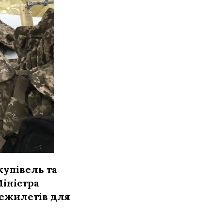
упівель та
Міністра
нежилетів для