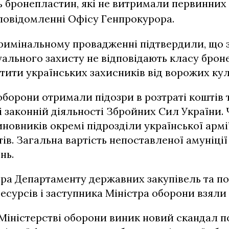
 бронепластин, які не витримали первинних
 повідомленні Офісу Генпрокурора.
римінальному провадженні підтвердили, що 
уального захисту не відповідають класу брон
тити українських захисників від ворожих кул
борони отримали підозри в розтраті коштів 
законній діяльності Збройних Сил України. 
чиновників окремі підрозділи української арм
ів. Загальна вартість непоставленої амуніції 
нь.
ра Департаменту державних закупівель та п
есурсів і заступника Міністра оборони взяли 
 Міністерстві оборони виник новий скандал п