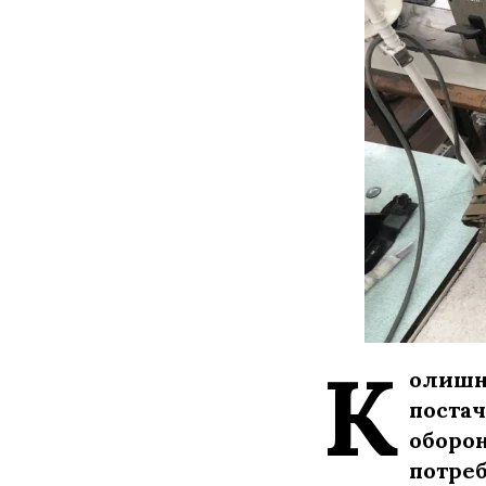
К
олишн
постач
оборон
потреб