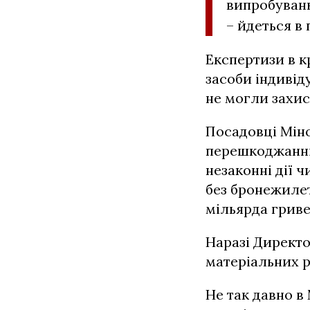
випробувань
– йдеться в
Експертизи в к
засоби індивід
не могли захис
Посадовці Міно
перешкоджанні 
незаконні дії 
без бронежилет
мільярда гриве
Наразі Директо
матеріальних р
Не так давно в