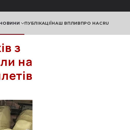
НОВИНИ
ПУБЛІКАЦІЇ
НАШ ВПЛИВ
ПРО НАС
RU
ів з
ли на
илетів