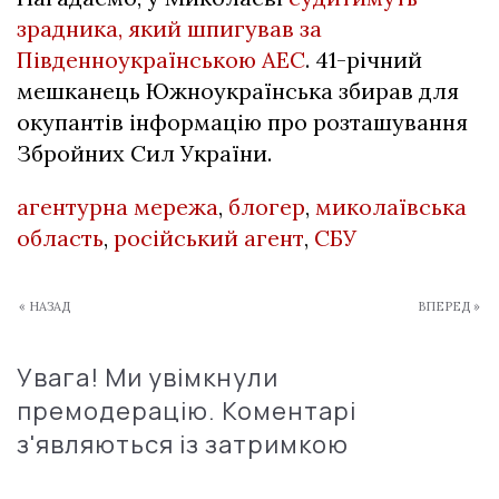
зрадника, який шпигував за
Південноукраїнською АЕС
. 41-річний
мешканець Южноукраїнська збирав для
окупантів інформацію про розташування
Збройних Сил України.
агентурна мережа
,
блогер
,
миколаївська
область
,
російський агент
,
СБУ
« НАЗАД
ВПЕРЕД »
Увага! Ми увімкнули
премодерацію. Коментарі
з'являються із затримкою