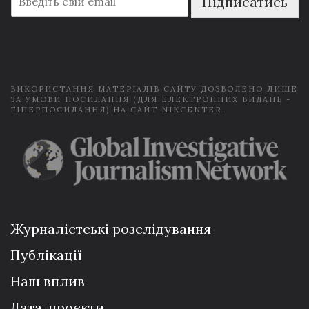
Підписатись
m
a
i
l
*
ВИКОРИСТАННЯ МАТЕРІАЛІВ САЙТУ ДОЗВОЛЕНО ЛИШЕ
ЗА УМОВИ ПОСИЛАННЯ (ДЛЯ ЕЛЕКТРОННИХ ВИДАНЬ -
ГІПЕРПОСИЛАННЯ) НА САЙТ NIKCENTER.
Журналістські розслідування
Публікації
Наш вплив
Дата-проєкти