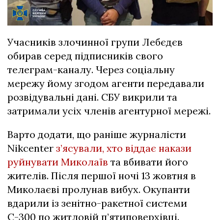
Учасників злочинної групи Лебєдєв
обирав серед підписників свого
телеграм-каналу. Через соціальну
мережу йому згодом агенти передавали
розвідувальні дані. СБУ викрили та
затримали усіх членів агентурної мережі.
Варто додати, що раніше журналісти
Nikcenter
з’ясували, хто віддає накази
руйнувати Миколаїв
та вбивати його
жителів. Після першої ночі 13 жовтня в
Миколаєві пролунав вибух. Окупанти
вдарили із зенітно-ракетної системи
С-300 по житловій п’ятиповерхівці.