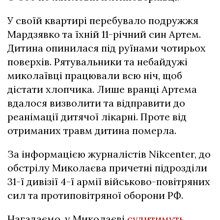
У своїй квартирі перебувало подружжя
Мардзявко та їхній 11-річний син Артем.
Дитина опинилася під руїнами чотирьох
поверхів. Рятувальники та небайдужі
миколаївці працювали всю ніч, щоб
дістати хлопчика. Лише вранці Артема
вдалося визволити та відправити до
реанімації дитячої лікарні. Проте від
отриманих травм дитина померла.
За інформацією журналістів Nikcenter, до
обстрілу Миколаєва причетні підрозділи
31-ї дивізії 4-ї армії військово-повітряних
сил та протиповітряної оборони РФ.
Нагадаємо, у Миколаєві
судитимуть