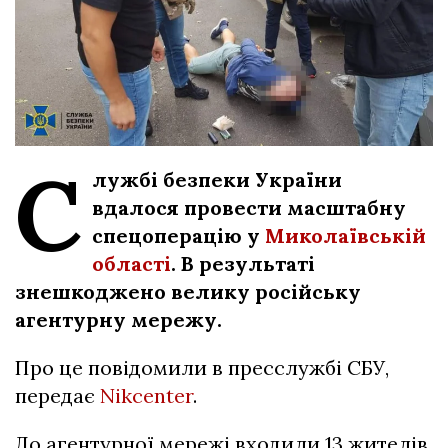
С
лужбі безпеки України
вдалося провести масштабну
спецоперацію у
Миколаївській
області
. В результаті
знешкоджено велику російську
агентурну мережу.
Про це повідомили в пресслужбі СБУ,
передає
Nikcenter
.
До агентурної мережі входили 13 жителів