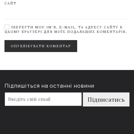
САЙТ
ЗБЕРЕГТИ МОЄ ІМ'Я, E-MAIL, ТА АДРЕСУ САЙТУ В
ЦЬОМУ БРАУЗЕРІ ДЛЯ МОЇХ ПОДАЛЬШИХ КОМЕНТАРІВ.
ОПУБЛІКУВАТИ КОМЕНТАР
Підпишіться на останні новини
E
Підписатись
m
a
i
l
*