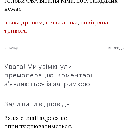
голови ОВА Віталія Кіма, постраждалих
немає.
атака дроном
,
нічна атака
,
повітряна
тривога
« НАЗАД
ВПЕРЕД »
Увага! Ми увімкнули
премодерацію. Коментарі
з'являються із затримкою
Залишити відповідь
Ваша e-mail адреса не
оприлюднюватиметься.