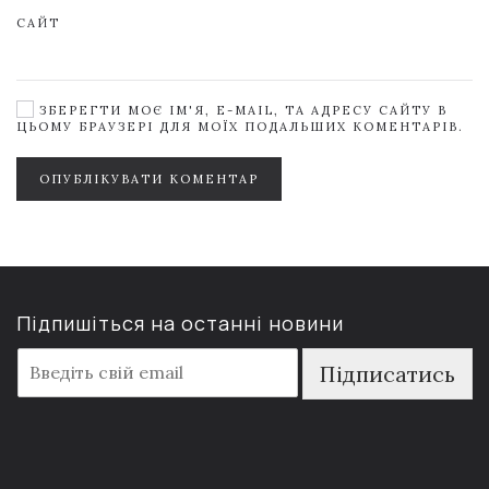
САЙТ
ЗБЕРЕГТИ МОЄ ІМ'Я, E-MAIL, ТА АДРЕСУ САЙТУ В
ЦЬОМУ БРАУЗЕРІ ДЛЯ МОЇХ ПОДАЛЬШИХ КОМЕНТАРІВ.
ОПУБЛІКУВАТИ КОМЕНТАР
Підпишіться на останні новини
E
Підписатись
m
a
i
l
*