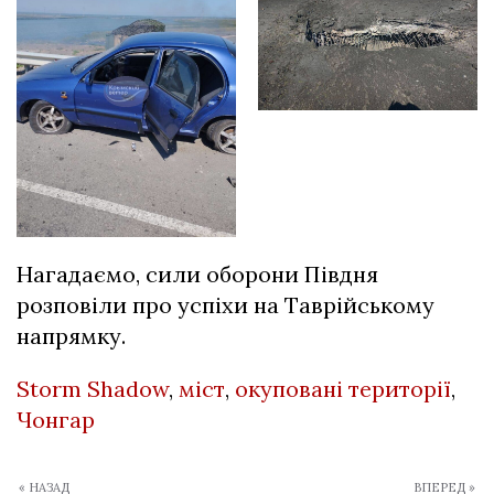
Нагадаємо, сили оборони Півдня
розповіли про
успіхи на Таврійському
напрямку
.
Storm Shadow
,
міст
,
окуповані території
,
Чонгар
« НАЗАД
ВПЕРЕД »