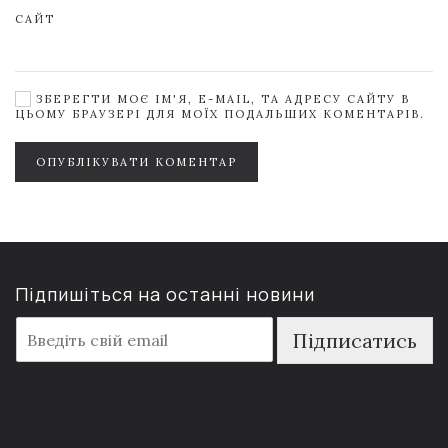
САЙТ
ЗБЕРЕГТИ МОЄ ІМ'Я, E-MAIL, ТА АДРЕСУ САЙТУ В
ЦЬОМУ БРАУЗЕРІ ДЛЯ МОЇХ ПОДАЛЬШИХ КОМЕНТАРІВ.
ОПУБЛІКУВАТИ КОМЕНТАР
Підпишіться на останні новини
E
Підписатись
m
a
i
l
*