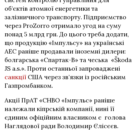
об’єктів атомної енергетики та
залізничного транспорту. Підприємство
через ProZorro отримало угод на суму
понад 5 млрд грн. До цього треба додати,
що продукцію «Імпульсу» на українські
АЕС раніше продавали іноземні дилери:
болгарська «Спартак-В» та чеська «Škoda
JS a.s.». Проти останньої запроваджені
санкції
США через зв’язки із російським
Газпромбанком.
Акції ПрАТ «СНВО «Імпульс» раніше
належали кіпрській компанії, нині її
єдиним офіційним власником є голова
Наглядової ради Володимир Єлісєєв.