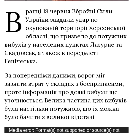
В
ранці 18 червня Збройні Сили
України завдали удар по
окупованій території Херсонської
області, що призвело до потужних
вибухів у населених пунктах Лазурне та
Скадовськ, а також в передмісті
Генічеська.
За попередніми даними, ворог міг
зазнати втрат у складах з боєприпасами,
проте інформація про деякі вибухи ще
уточнюється. Велика частина цих вибухів
була настільки потужною, що їх можна
було бачити з великої відстані.
Відеопрогравач
Media error: Format(s) not supported or source(s) not