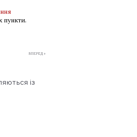
ення
 пункти.
ВПЕРЕД »
ляються із