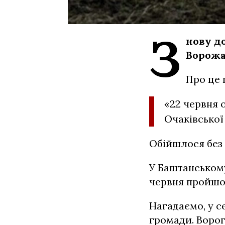
З
нову д
Ворожа
Про це 
«22 червня о
Очаківської
Обійшлося без
У Баштанськом
червня пройшо
Нагадаємо, у 
громади. Ворог