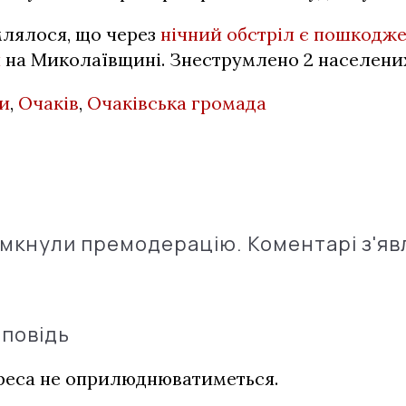
млялося, що через
нічний обстріл є пошкодж
и
на Миколаївщині. Знеструмлено 2 населених
ли
,
Очаків
,
Очаківська громада
імкнули премодерацію. Коментарі з'яв
дповідь
дреса не оприлюднюватиметься.