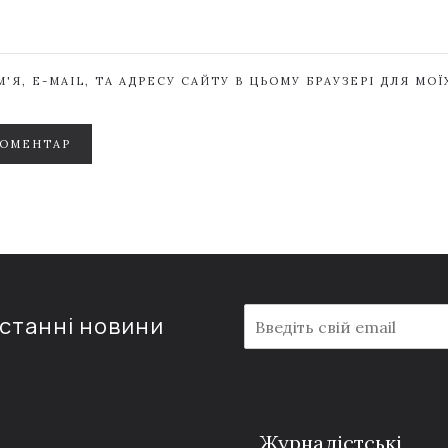
'Я, E-MAIL, ТА АДРЕСУ САЙТУ В ЦЬОМУ БРАУЗЕРІ ДЛЯ МО
КОМЕНТАР
E
останні новини
m
a
i
l
*
Журналістські