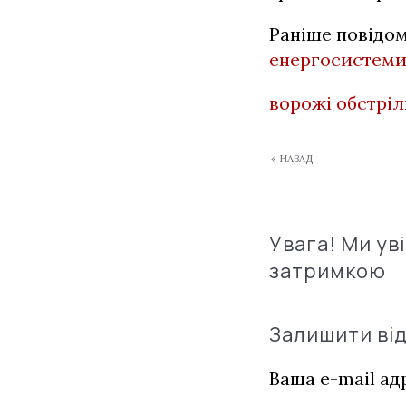
Раніше повідо
енергосистем
ворожі обстрі
« НАЗАД
Увага! Ми ув
затримкою
Залишити ві
Ваша e-mail а