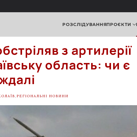
РОЗСЛІДУВАННЯ
ПРОЄКТИ
бстріляв з артилерії
ївську область: чи є
ждалі
КОЛАЇВ
,
РЕГІОНАЛЬНІ НОВИНИ