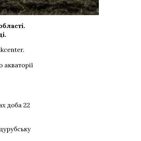
бласті.
і.
kcenter.
о акваторії
х доба 22
цурубську