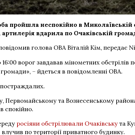
оба пройшла неспокійно в Миколаївській о
 артилерія вдарила по Очаківській громад
повідомив голова ОВА Віталій Кім, передає Ni
 16:00 ворог завдавав мінометних обстрілів п
 громади», – йдеться в повідомленні ОВА.
 постраждалих.
у, Первомайському та Вознесенському района
в спокійно.
середу
росіяни обстрілювали Очаківську
та Ку
 влучив по території приватного будинку.