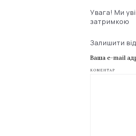
Увага! Ми ув
затримкою
Залишити ві
Ваша e-mail а
КОМЕНТАР