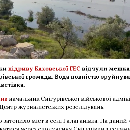
дки
підриву Каховської ГЕС
відчули мешка
рівської громади. Вода повністю зруйнувал
ветівка.
мив
начальник Снігурівської військової адміні
 Центр журналістських розслідувань.
 затопило міст в селі Галаганівка. На даний
атися через сполучення Снігурівки з селами