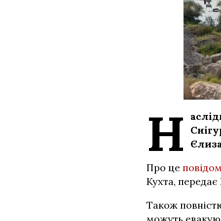
Н
аслі
Снігу
Єлиза
Про це
повідо
Кухта, передає
Також повністю
можуть евакуюв