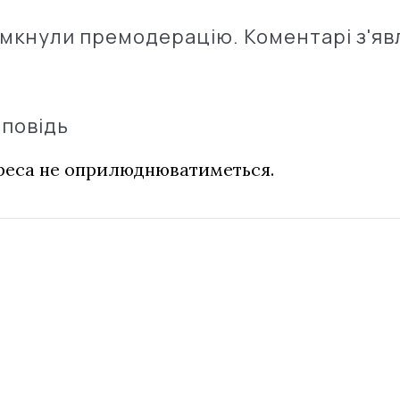
імкнули премодерацію. Коментарі з'яв
дповідь
дреса не оприлюднюватиметься.