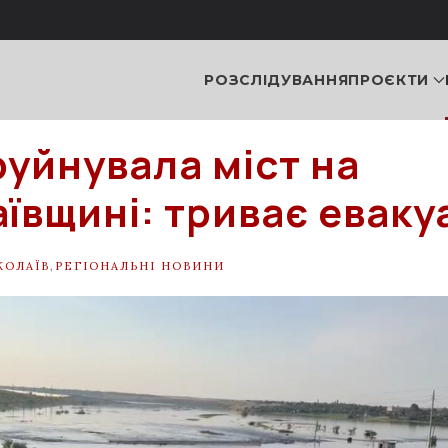
РОЗСЛІДУВАННЯ
ПРОЄКТИ
руйнувала міст на
ївщині: триває еваку
КОЛАЇВ
,
РЕГІОНАЛЬНІ НОВИНИ