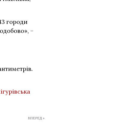
43 городи
одобово», –
антиметрів.
ігурівська
ВПЕРЕД »