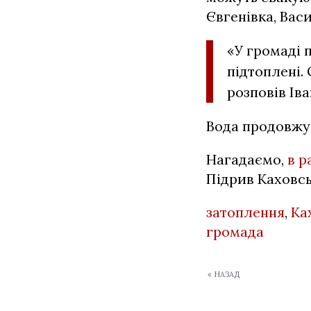
Євгенівка, Вас
«У громаді 
підтоплені.
розповів Іва
Вода продовжує
Нагадаємо,
в р
Підрив Каховсь
затоплення
,
Ка
громада
« НАЗАД