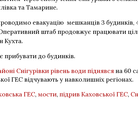
илівка та Тамарине.
проводимо евакуацію мешканців 3 будинків, 
 Оперативний штаб продовжує працювати ціл
н Кухта.
 прибувати до будинків.
айоні Снігурівки рівень води піднявся
на 60 с
кої ГЕС відчувають у навколишніх регіонах.
ховська ГЕС
,
мости
,
підрив Каховської ГЕС
,
Сн