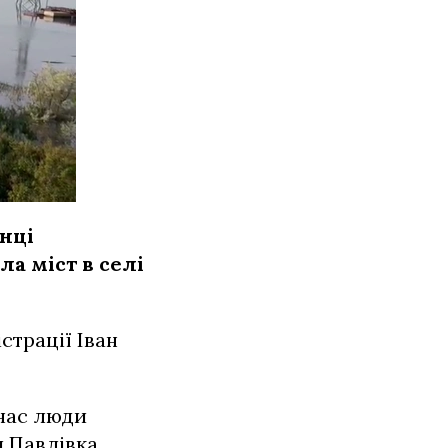
нці
а міст в селі
страції Іван
 час люди
 Павлівка,